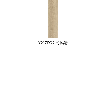
里灰
维也纳金
卡琦娜
Y21ZFQ2 竹风清