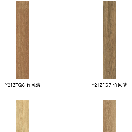
之心
敦煌宝相
千年瓷韵
绮梦彩条
美拉德
瓷布格
年瓷韵
绮梦彩条
美拉德
瓷布格调
爱马仕黑
卡斯
冰晶玉
波斯玉
云川白
摩卡石
贝加尔
鱼肚灰
洞
意大利黄洞
塔斯曼洞石
圣洛菲
烟雨纱
法国洞
史蒂芬
贝蒂娜
冰晶石
秘密花园
胭脂玉
埃维亚
罗曼蒂克灰
雅典灰
清疏影
时空秘境
西域砂岩
高原印象
普佩斯灰
奥斯汀灰
林肯白
香奈金
波卡拉灰
迈凯伦灰
维尼斯米
维尼斯棕
安德鲁斯
Y21ZFQ8 竹风清
Y21ZFQ7 竹风清
圣托里尼
墨韵灰
顶级星白
极品冷翡翠
巴比伦灰
韵
拉普拉塔灰
贝尼尼
暮云纱
加州米黄
克里特灰
灰
云雾白
柏雅灰
东方白
嘉士白
贝加尔白
黑
卡西诺浅灰
安卡拉灰
波西米亚灰
星际灰
象牙堤
瓦黛灰
满庭芳
凌烟璧
塞纳时光
天净沙
古道