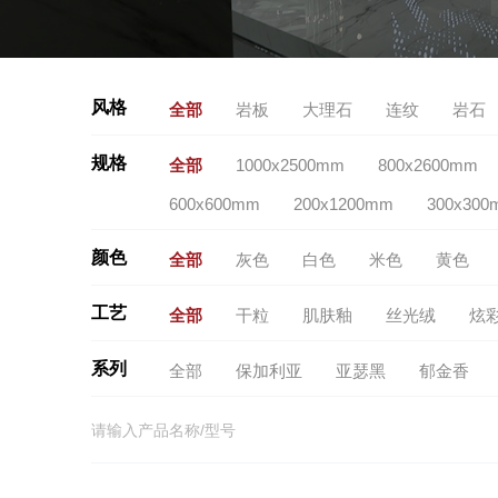
风格
全部
岩板
大理石
连纹
岩石
规格
全部
1000x2500mm
800x2600mm
600x600mm
200x1200mm
300x300
颜色
全部
灰色
白色
米色
黄色
工艺
全部
干粒
肌肤釉
丝光绒
炫
系列
全部
保加利亚
亚瑟黑
郁金香
月岩砂-米黄
轻云砂
太湖玉
棠花
桃夭粉
佛罗伦萨
珍珠白
奶油灰
风车拼
荷叶拼
安妮公主
万字拼