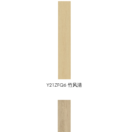
调
黑白格
布拉格
简尚几何
特
阿波罗
竹风清
桂枝香
芬迪
卡地亚
撒哈拉灰
石
映雪白
帕特浓
爱玛橙
奥赫特
白金洞
佩鲁佳
波特兰砂岩
帕瓦蓝灰
苏月白
金色年华
云罗莎
金色火焰
伊甸米黄
宝格丽黑
亚马逊灰
Y21ZFQ6 竹风清
布拉格灰
爱琴海
雨林精灵
慕斯米黄
寒江雪
江南印象
加仑
帕瓦蓝灰
斯拉夫白
岸
罗纳灰
维多利亚
原
多洛米蒂
彼特拉克