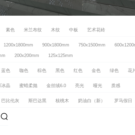
素色
米兰布纹
木纹
中板
艺术花砖
1200x1800mm
900x1800mm
750x1500mm
600x120
mm
200x200mm
125x125mm
蓝色
咖色
棕色
黑色
红色
金色
绿色
花
彩冰晶
蜜蜡柔抛
金丝绒6.0
亮光
哑光
质感
巴比伦灰
斯巴达黑
核桃木
奶油白（新）
罗马假日
粉
雪岭玉
樱珞白
砚溪玉
月岩砂 -米白
月宫白
奶油白
菱花白
卡罗纳
布兰卡
罗马金洞
多米
沐星光
稻花香
柳依依
印象丛林
林肯白
玲珑