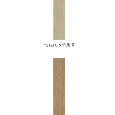
纳斯卡
水泥
约克灰
福纳斯
繁叶似锦
米兰印象
巴西柚木
中
Y21ZFQ5 竹风清