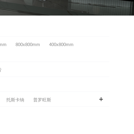
0mm
800x800mm
400x800mm
片

托斯卡纳
普罗旺斯
春水碧
青烟引
秋香韵
尼
卡慕白
玲珑玉
竹清风
玉
梦幻银灰
希腊灰
圣洛菲