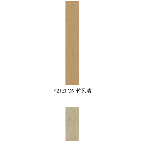
布鲁斯
简尚几何
几何双韵
海洋
几何双韵
海洋之心
敦煌宝相
千
稻花香
桃花坞
黑白格
布拉格
青云涧
云映裳
瑶台月
意大利米
安第斯
寒江白
加里纳
卡洛斯
探戈灰
清平乐
暮烟霏
新爵士白
比萨灰
香格里拉
山水白
山海绿
景泰蓝新
巴萨蒂诺
波卡拉米黄
Y21ZFQ9 竹风清
银河蓝
菲尼斯
凯撒灰
布尔诺
星海灰
香雪梅灰
圣罗兰灰
澜山
梦幻银灰
比萨灰
君子兰
安卡拉
特利斯灰
鱼肚灰
德国灰
维纳斯
云彩米黄
高原白
清辉照
江南岸