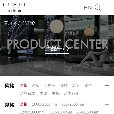

EN
首页
>
产品中心
PRODUCT CENTER
产品中心
全部
岩板
大理石
连纹
岩石
素色
风格

米兰布纹
木纹
中板
艺术花砖
全部
1000x2500mm
800x2600mm
规格

1200x1800mm
900x1800mm
750x1500mm