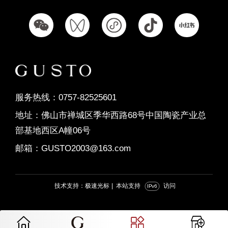
凯撒灰
布尔诺
圣托里尼
墨韵灰
顶级星白
极品冷翡翠
巴比伦灰
布拉格灰
爱琴海
雨林精灵
星海灰
香雪梅灰
圣罗兰灰
澜山韵
拉普拉塔灰
贝尼尼
暮云纱
加州米黄
克里特灰
慕斯米黄
寒江雪
江南印象
梦幻银灰
比萨灰
服务热线：0757-82525601
君子兰
安卡拉灰
云雾白
柏雅灰
东方白
地址：佛山市禅城区季华西路68号中国陶瓷产业总
嘉士白
贝加尔白
黑加仑
帕瓦蓝灰
部基地西区A幢06号
斯拉夫白
特利斯灰
鱼肚灰
德国灰
邮箱：GUSTO2003@163.com
维纳斯
卡西诺浅灰
安卡拉灰
波西米亚灰
星际灰
象牙堤岸
罗纳灰
维多利亚
云彩米黄
高原白
清辉照
江南岸
瓦黛灰
技术支持：极速光标
|
本站支持
访问
IPv6
满庭芳
凌烟璧
塞纳时光
天净沙
古道原
多洛米蒂
彼特拉克
纳斯卡
水泥
约克灰