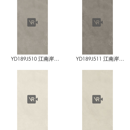
秋香韵
桃夭粉
佛罗伦萨
珍珠白
奶油灰
奶油白
菱花白
卡罗纳
布兰卡
罗马金洞
多米尼
卡慕白
玲珑玉
竹清风
风车拼
荷叶拼
安妮公主
万字拼
沐星光
稻花香
柳依依
印象丛林
林肯白
玲珑玉
梦幻银灰
希腊灰
圣洛菲
布鲁斯
YD189J510 江南岸
YD189J511 江南岸
简尚几何
几何双韵
海洋之心
敦煌宝相
Jiangnan bank
Jiangnan bank
千年瓷韵
绮梦彩条
美拉德
瓷布格调
黑白格
布拉格
简尚几何
几何双韵
海洋之心
敦煌宝相
千年瓷韵
绮梦彩条
美拉德
瓷布格调
爱马仕黑
卡斯特
阿波罗
竹风清
桂枝香
稻花香
桃花坞
黑白格
布拉格
冰晶玉
波斯玉
云川白
摩卡石
贝加尔
鱼肚灰
芬迪
卡地亚