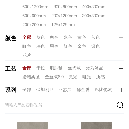
600x1200mm
800x800mm
400x800mm
600x600mm
200x1200mm
300x300mm
200x200mm
125x125mm
全部
灰色
白色
米色
黄色
蓝色
颜色

咖色
棕色
黑色
红色
金色
绿色
花片
全部
干粒
肌肤釉
丝光绒
炫彩冰晶
工艺

蜜蜡柔抛
金丝绒6.0
亮光
哑光
质感
全部
保加利亚
亚瑟黑
郁金香
巴比伦灰
系列

斯巴达黑
核桃木
奶油白（新）
罗马假日
托斯卡纳
普罗旺斯
月岩砂-米黄
轻云砂
太湖玉
棠花粉
雪岭玉
樱珞白
砚溪玉
月岩砂 -米白
月宫白
春水碧
青烟引