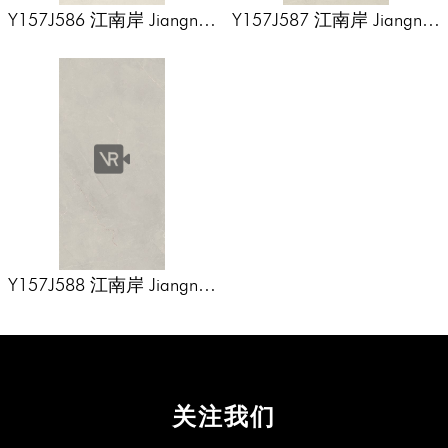
撒哈拉灰
青云涧
云映裳
瑶台月
Y157J586 江南岸 Jiangnan
Y157J587 江南岸 Jiangnan
意大利米洞
意大利黄洞
塔斯曼洞石
bank
bank
圣洛菲
烟雨纱
法国洞石
映雪白
帕特浓
爱玛橙
安第斯
寒江白
加里纳
卡洛斯
史蒂芬
贝蒂娜
冰晶石
秘密花园
胭脂玉
埃维亚
奥赫特
白金洞
佩鲁佳
探戈灰
清平乐
暮烟霏
新爵士白
罗曼蒂克灰
雅典灰
清疏影
时空秘境
西域砂岩
波特兰砂岩
帕瓦蓝灰
苏月白
比萨灰
香格里拉
山水白
山海绿
高原印象
Y157J588 江南岸 Jiangnan
bank
普佩斯灰
奥斯汀灰
林肯白
香奈金
金色年华
云罗莎
金色火焰
景泰蓝新
巴萨蒂诺
波卡拉米黄
波卡拉灰
迈凯伦灰
维尼斯米
维尼斯棕
安德鲁斯
伊甸米黄
关注我们
宝格丽黑
亚马逊灰
银河蓝
菲尼斯