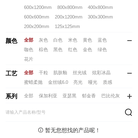
600x1200mm
800x800mm
400x800mm
600x600mm
200x1200mm
300x300mm
200x200mm
125x125mm
全部
灰色
白色
米色
黄色
蓝色
颜色

咖色
棕色
黑色
红色
金色
绿色
花片
全部
干粒
肌肤釉
丝光绒
炫彩冰晶
工艺

蜜蜡柔抛
金丝绒6.0
亮光
哑光
质感
全部
保加利亚
亚瑟黑
郁金香
巴比伦灰
系列

斯巴达黑
核桃木
奶油白（新）
罗马假日
托斯卡纳
普罗旺斯
月岩砂-米黄
轻云砂
太湖玉
棠花粉
雪岭玉
樱珞白
砚溪玉

暂无您想找的产品呢！
月岩砂 -米白
月宫白
春水碧
青烟引