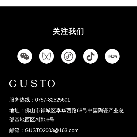
秋香韵
桃夭粉
佛罗伦萨
珍珠白
奶油灰
奶油白
菱花白
卡罗纳
布兰卡
罗马金洞
多米尼
卡慕白
玲珑玉
竹清风
风车拼
关注我们
荷叶拼
安妮公主
万字拼
沐星光
稻花香
柳依依
印象丛林
林肯白
玲珑玉
梦幻银灰
希腊灰
圣洛菲
布鲁斯
简尚几何
几何双韵
海洋之心
敦煌宝相
千年瓷韵
绮梦彩条
美拉德
瓷布格调
黑白格
布拉格
简尚几何
几何双韵
海洋之心
敦煌宝相
千年瓷韵
绮梦彩条
服务热线：0757-82525601
美拉德
瓷布格调
爱马仕黑
卡斯特
阿波罗
竹风清
桂枝香
稻花香
桃花坞
地址：佛山市禅城区季华西路68号中国陶瓷产业总
黑白格
布拉格
冰晶玉
波斯玉
云川白
部基地西区A幢06号
摩卡石
贝加尔
鱼肚灰
芬迪
卡地亚
邮箱：GUSTO2003@163.com