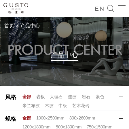

EN
首页
>
产品中心
PRODUCT CENTER
产品中心
全部
岩板
大理石
连纹
岩石
素色
风格

米兰布纹
木纹
中板
艺术花砖
全部
1000x2500mm
800x2600mm
规格

1200x1800mm
900x1800mm
750x1500mm