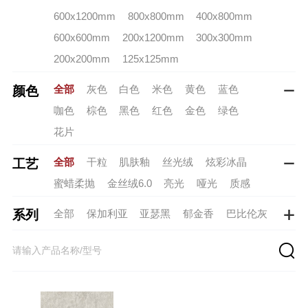
600x1200mm
800x800mm
400x800mm
600x600mm
200x1200mm
300x300mm
200x200mm
125x125mm
全部
灰色
白色
米色
黄色
蓝色
颜色

咖色
棕色
黑色
红色
金色
绿色
花片
全部
干粒
肌肤釉
丝光绒
炫彩冰晶
工艺

蜜蜡柔抛
金丝绒6.0
亮光
哑光
质感
全部
保加利亚
亚瑟黑
郁金香
巴比伦灰
系列

斯巴达黑
核桃木
奶油白（新）
罗马假日
托斯卡纳
普罗旺斯
月岩砂-米黄
轻云砂
太湖玉
棠花粉
雪岭玉
樱珞白
砚溪玉
月岩砂 -米白
月宫白
春水碧
青烟引