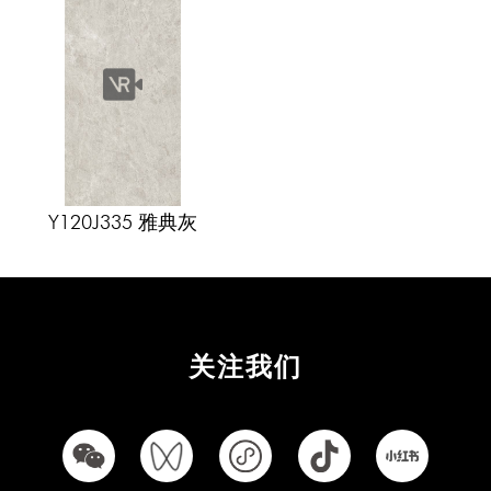
秋香韵
桃夭粉
佛罗伦萨
珍珠白
奶油灰
奶油白
菱花白
卡罗纳
布兰卡
罗马金洞
多米尼
卡慕白
玲珑玉
竹清风
风车拼
荷叶拼
安妮公主
万字拼
沐星光
稻花香
柳依依
印象丛林
林肯白
玲珑玉
梦幻银灰
希腊灰
圣洛菲
布鲁斯
Y120J335 雅典灰
简尚几何
几何双韵
海洋之心
敦煌宝相
千年瓷韵
绮梦彩条
美拉德
瓷布格调
黑白格
布拉格
简尚几何
几何双韵
海洋之心
敦煌宝相
千年瓷韵
绮梦彩条
美拉德
瓷布格调
爱马仕黑
卡斯特
关注我们
阿波罗
竹风清
桂枝香
稻花香
桃花坞
黑白格
布拉格
冰晶玉
波斯玉
云川白
摩卡石
贝加尔
鱼肚灰
芬迪
卡地亚