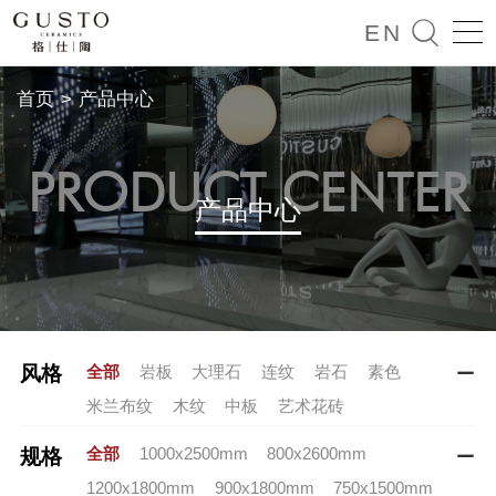

EN
首页
>
产品中心
PRODUCT CENTER
产品中心
全部
岩板
大理石
连纹
岩石
素色
风格

米兰布纹
木纹
中板
艺术花砖
全部
1000x2500mm
800x2600mm
规格

1200x1800mm
900x1800mm
750x1500mm