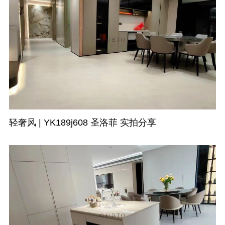
轻奢风 | YK189j608 圣洛菲 实拍分享