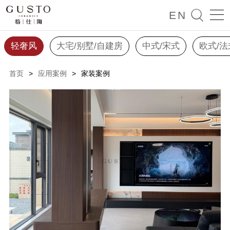

EN
轻奢风
大宅/别墅/自建房
中式/宋式
欧式/法
首页
>
应用案例
>
家装案例