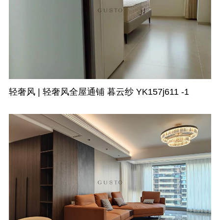
轻奢风 | 轻奢风全屋通铺 暮云纱 YK157j611 -1