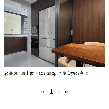
轻奢风 | 澜山韵 Y157j590p 全屋实拍分享-2
«
»
1
2