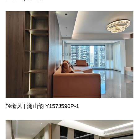
轻奢风 | 澜山韵 Y157J590P-1