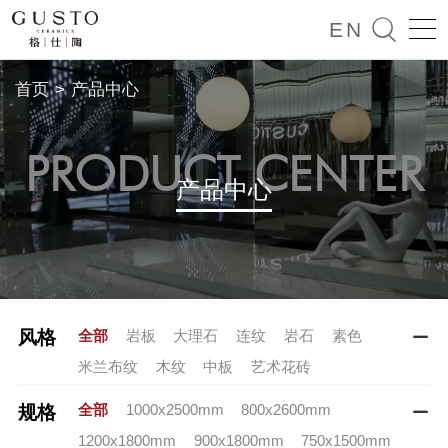

EN
首页
>
产品中心
PRODUCT CENTER
产品中心
全部
岩板
大理石
连纹
岩石
素色
风格

米兰布纹
木纹
中板
艺术花砖
全部
1000x2500mm
800x2600mm
规格

1200x1800mm
900x1800mm
750x1500mm