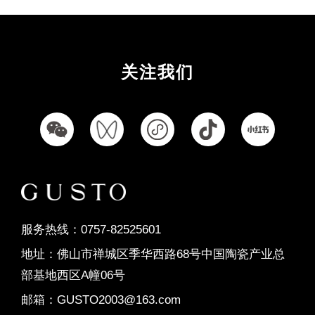
秋香韵
桃夭粉
佛罗伦萨
珍珠白
奶油灰
奶油白
菱花白
卡罗纳
布兰卡
罗马金洞
多米尼
卡慕白
玲珑玉
竹清风
风车拼
关注我们
荷叶拼
安妮公主
万字拼
沐星光
稻花香
柳依依
印象丛林
林肯白
玲珑玉
梦幻银灰
希腊灰
圣洛菲
布鲁斯
简尚几何
几何双韵
海洋之心
敦煌宝相
千年瓷韵
绮梦彩条
美拉德
瓷布格调
黑白格
布拉格
简尚几何
几何双韵
海洋之心
敦煌宝相
千年瓷韵
绮梦彩条
服务热线：0757-82525601
美拉德
瓷布格调
爱马仕黑
卡斯特
阿波罗
竹风清
桂枝香
稻花香
桃花坞
地址：佛山市禅城区季华西路68号中国陶瓷产业总
黑白格
布拉格
冰晶玉
波斯玉
云川白
部基地西区A幢06号
摩卡石
贝加尔
鱼肚灰
芬迪
卡地亚
邮箱：GUSTO2003@163.com