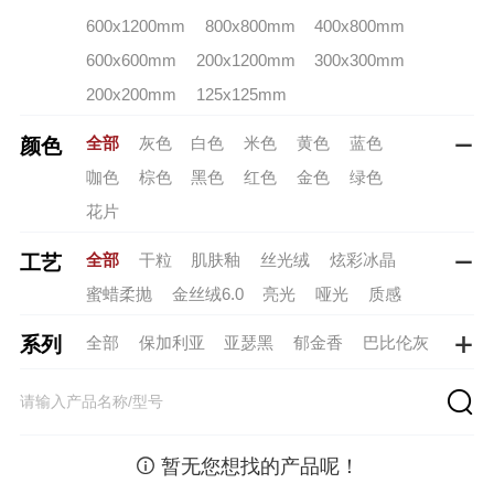
600x1200mm
800x800mm
400x800mm
600x600mm
200x1200mm
300x300mm
200x200mm
125x125mm
全部
灰色
白色
米色
黄色
蓝色
颜色

咖色
棕色
黑色
红色
金色
绿色
花片
全部
干粒
肌肤釉
丝光绒
炫彩冰晶
工艺

蜜蜡柔抛
金丝绒6.0
亮光
哑光
质感
全部
保加利亚
亚瑟黑
郁金香
巴比伦灰
系列

斯巴达黑
核桃木
奶油白（新）
罗马假日
托斯卡纳
普罗旺斯
月岩砂-米黄
轻云砂
太湖玉
棠花粉
雪岭玉
樱珞白
砚溪玉

暂无您想找的产品呢！
月岩砂 -米白
月宫白
春水碧
青烟引